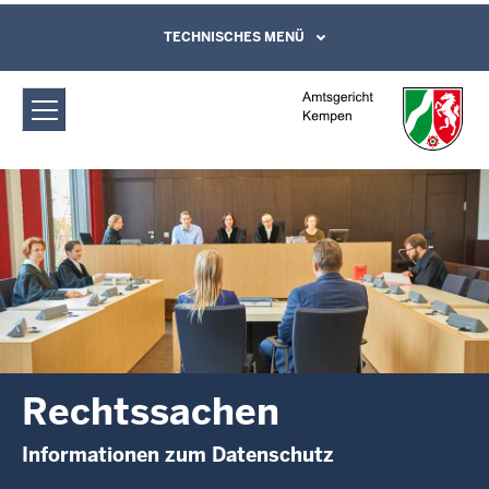
Direkt zum Inhalt
Amtsgericht Kempen: Rechtssachen
TECHNISCHES MENÜ
Leichte Sprache, Gebärdensprachenvideo
und Kontaktformular
Rechtssachen
Informationen zum Datenschutz