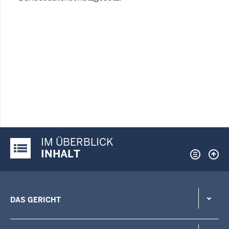
IM ÜBERBLICK
Justiz-Portal im Überblick:
INHALT
DAS GERICHT