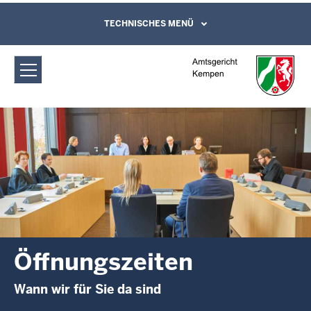
Direkt zum Inhalt
Amtsgericht Kempen: Öffnungszeiten
TECHNISCHES MENÜ
Leichte Sprache, Gebärdensprachenvideo
und Kontaktformular
Öffnungszeiten
Wann wir für Sie da sind