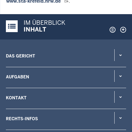
www.sta-krefeld.nrw.de
.
IM ÜBERBLICK
Justiz-Portal im Überblick:
INHALT
DAS GERICHT
AUFGABEN
KONTAKT
RECHTS-INFOS