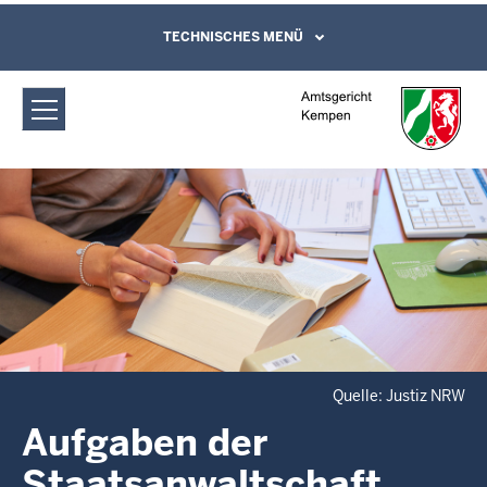
Direkt zum Inhalt
Amtsgericht Kempen: Aufgaben der
TECHNISCHES MENÜ
Leichte Sprache, Gebärdensprachenvideo
und Kontaktformular
Staatsanwaltschaft
Quelle: Justiz NRW
Aufgaben der
Staatsanwaltschaft