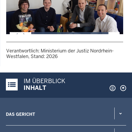
2 von 4
Verantwortlich: Ministerium der Justiz Nordrhein-
Westfalen, Stand: 2026
GALERIE
Ein Prüfer der Lebenshilfe
Oberhausen mit Studierenden
und Herrn Schlaak (Dozent
IM ÜBERBLICK
Justiz-Portal im Überblick:
FHR)
INHALT
DAS GERICHT