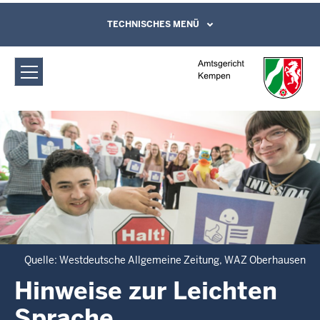
Direkt zum Inhalt
Amtsgericht Kempen: Hinweise zur
TECHNISCHES MENÜ
Leichte Sprache, Gebärdensprachenvideo
und Kontaktformular
Leichten Sprache
Quelle: Westdeutsche Allgemeine Zeitung, WAZ Oberhausen
Hinweise zur Leichten
Sprache