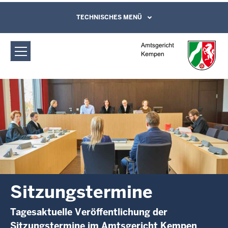
Direkt zum Inhalt
Amtsgericht Kempen: Sitzungstermine
TECHNISCHES MENÜ
Leichte Sprache, Gebärdensprachenvideo
und Kontaktformular
Sitzungstermine
Tagesaktuelle Veröffentlichung der
Sitzungstermine im Amtsgericht Kempen