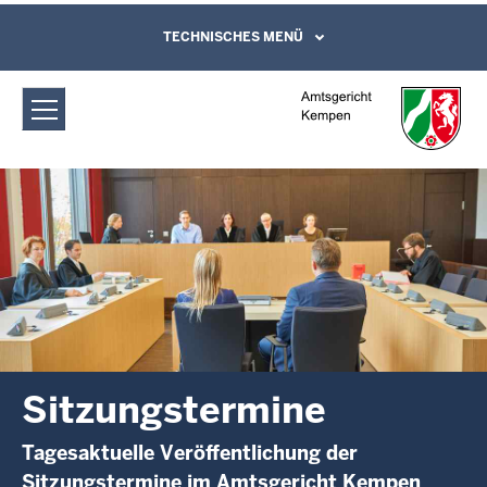
Direkt zum Inhalt
Amtsgericht Kempen: Sitzungstermine
TECHNISCHES MENÜ
Leichte Sprache, Gebärdensprachenvideo
und Kontaktformular
Sitzungstermine
Tagesaktuelle Veröffentlichung der
Sitzungstermine im Amtsgericht Kempen