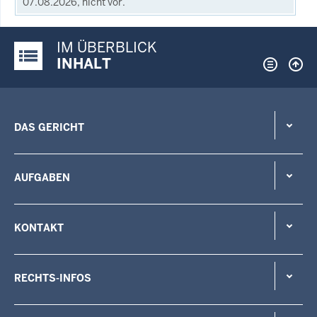
07.08.2026, nicht vor.
IM ÜBERBLICK
Justiz-Portal im Überblick:
INHALT
DAS GERICHT
AUFGABEN
KONTAKT
RECHTS-INFOS