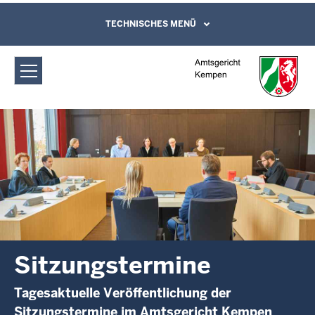
Direkt zum Inhalt
Amtsgericht Kempen: Sitzungstermine
TECHNISCHES MENÜ
Leichte Sprache, Gebärdensprachenvideo
und Kontaktformular
Sitzungstermine
Tagesaktuelle Veröffentlichung der
Sitzungstermine im Amtsgericht Kempen