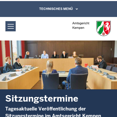
Direkt zum Inhalt
Amtsgericht Kempen: Sitzungstermine
TECHNISCHES MENÜ
Leichte Sprache, Gebärdensprachenvideo
und Kontaktformular
Sitzungstermine
Tagesaktuelle Veröffentlichung der
Sitzungstermine im Amtsgericht Kempen