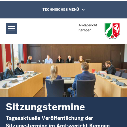
Direkt zum Inhalt
Amtsgericht Kempen: Sitzungstermine
TECHNISCHES MENÜ
Leichte Sprache, Gebärdensprachenvideo
und Kontaktformular
Sitzungstermine
Tagesaktuelle Veröffentlichung der
Sitzungstermine im Amtsgericht Kempen